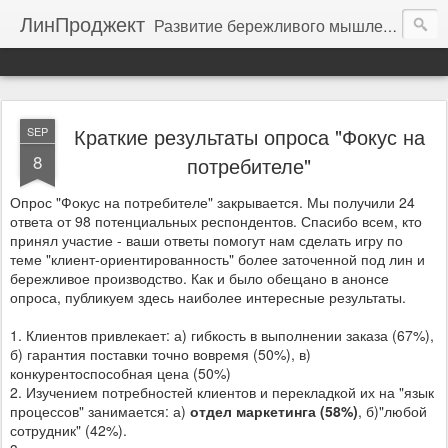
ЛинПроджект
Развитие бережливого мышления, вовлеченности в процесс постоянных улучшений, повышение качества продукции, прибыльности организации посредством использования методов бережливого производства и 6 сигм
Краткие результаты опроса "Фокус на
SEP
8
потребителе"
Опрос "Фокус на потребителе" закрывается. Мы получили 24
ответа от 98 потенциальных респондентов. Спасибо всем, кто
принял участие - ваши ответы помогут нам сделать игру по
теме "клиент-ориентированность" более заточенной под лин и
бережливое производство. Как и было обещано в анонсе
опроса, публикуем здесь наиболее интересные результаты.
1. Клиентов привлекает: а) гибкость в выполнении заказа (67%),
б) гарантия поставки точно вовремя (50%), в)
конкурентоспособная цена (50%)
2. Изучением потребностей клиентов и перекладкой их на "язык
процессов" занимается: а)
отдел маркетинга (58%)
, б)"любой
сотрудник" (42%).