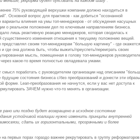
ий меньше, реформа будет буксовать на каждом шагу".
 менее 75% руководящей верхушки компании должно находиться в
й". Основной вопрос для практиков - как добиться "осознанной
е варианты влияния на умы топ-менеджеров - от обсуждения насущных
ации о реальном положении дел по ключевым направлениям бизнеса.
дало лишь реактивную реакцию менеджеров, которая сводилась к
й существенного изменения отношения к текущему положению вещей.
и представлял своим топ-менеджерам "большую картинку" - где окажетс
я и где она должна быть, чтобы выжить/преуспеть/переиграть своих
мулированная мысль, помещенная в голову топ-менеджеров руководител
и через какое-то время полностью овладевала умами.
т смысл поработать с руководителем организации над описанием "боль
будущие состояния бизнеса с/без преобразований и донести эти образ
й форме. Lean-преобразования не начнутся, если у вас нет доступа к
рмулировать ЗАЧЕМ нужно что-то менять в организации.
е рано или поздно будет возвращено в исходное состояние
дания устойчивой коалиции нужно изменить принципы внутренней
аимосвязи, сдать их горизонтальными, прозрачными и более
 на первых порах гораздо важнее рекрутировать в группу реформаторов