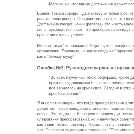
Мелкие, но наглядные достижения держат орга
Брайан Трейси говорил "двигайтесь от бочки к бочке
расставлены реперы. Они расставлены так, что из к
Достижение каждой бочки (репера) - это и есть мал
силы, руководство знает, что преобразования идут 
присоединиться к успеху.
Именно такие "маленькие победы" нужно праздноват
организации. Точечные, но яркие сводки с "фронтов
как к "белому шуму".
Ошибка №7: Руководители раньше времен
"Во всех изученных мною реформах, кроме дв
признаны удавшимися и высокооплачиваемые 
все вернулось на круги своя. Сегодня в эти
преобразований."
Я абсолютно уверен, что когда преобразования для
делается. Новое поведение становится нормой, бюр
новую. Это медленный процесс и происходит незаме
следования преобразований, но и научиться объект
компании. Буквально вчера беседовал с успешным б
лет. Он сказал буквально следующее: "Правильност