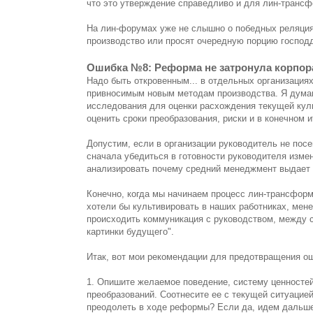
что это утверждение справедливо и для лин-трансф
На лин-форумах уже не слышно о победных реляци
производство или просят очередную порцию господд
Ошибка №8: Реформа не затронула корпор
Надо быть откровенным... в отдельных организациях
привносимым новым методам производства. Я думаю
исследования для оценки расхождения текущей кул
оценить сроки преобразования, риски и в конечном и
Допустим, если в организации руководитель не посе
сначала убедиться в готовности руководителя изме
анализировать почему средний менеджмент выдает 
Конечно, когда мы начинаем процесс лин-трансформ
хотели бы культивировать в наших работниках, мен
происходить коммуникация с руководством, между с
картинки будущего".
Итак, вот мои рекомендации для предотвращения о
1. Опишите желаемое поведение, систему ценностей
преобразований. Соотнесите ее с текущей ситуацие
преодолеть в ходе реформы? Если да, идем дальш