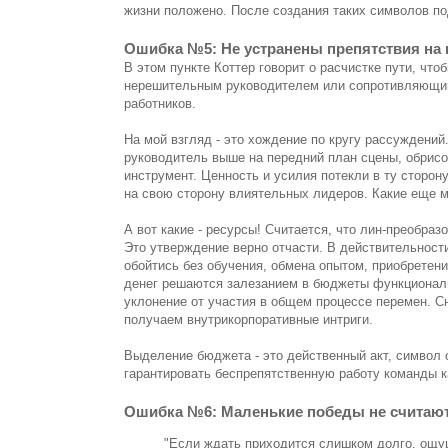
жизни положено. После создания таких символов по
Ошибка №5: Не устранены препятствия на 
В этом пункте Коттер говорит о расчистке пути, чт
нерешительным руководителем или сопротивляющим
работников.
На мой взгляд - это хождение по кругу рассуждени
руководитель выше на передний план сцены, обрисов
инструмент. Ценность и усилия потекли в ту сторо
на свою сторону влиятельных лидеров. Какие еще м
А вот какие - ресурсы! Считается, что лин-преобр
Это утверждение верно отчасти. В действительност
обойтись без обучения, обмена опытом, приобретен
денег решаются залезанием в бюджеты функциональ
уклонение от участия в общем процессе перемен. С
получаем внутрикорпоративные интриги.
Выделение бюджета - это действенный акт, символ
гарантировать беспрепятственную работу команды к
Ошибка №6: Маленькие победы не считаю
"Если ждать приходится слишком долго, ощу