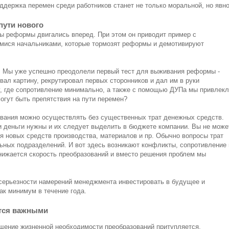
ддержка перемен среди работников станет не только моральной, но явно
пути нового
обы реформы двигались вперед. При этом он приводит пример с
ися начальниками, которые тормозят реформы и демотивируют
й. Мы уже успешно преодолели первый тест для выживания реформы -
ал картину, рекрутировал первых сторонников и дал им в руки
ну, где сопротивление минимально, а также с помощью ДУПа мы привлек
огут быть препятствия на пути перемен?
азования можно осуществлять без существенных трат денежных средств.
и деньги нужны и их следует выделить в бюджете компании. Вы не може
ия новых средств производства, материалов и пр. Обычно вопросы трат
ных подразделений. И вот здесь возникают конфликты, сопротивление 
нижается скорость преобразований и вместо решения проблем мы
 серьезности намерений менеджмента инвестировать в будущее и
ак минимум в течение года.
тся важными
щение жизненной необходимости преобразований притупляется.