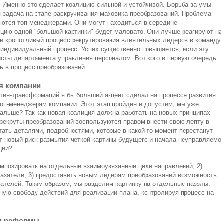
. Именно это сделает коалицию сильной и устойчивой. Борьба за умы
 задача на этапе раскручивания маховика преобразований. Проблема
ляются топ-менеджерами. Они могут находиться в середине
ицию одной "большой картинки" будет маловато. Они лучше реагируют н
 и кропотливый процесс рекрутирования влиятельных лидеров в команду
о индивидуальный процесс. Успех существенно повышается, если эту
сты департамента управления персоналом. Вот кого в первую очередь
ь в процесс преобразований.
я компании
лин-трансформаций я бы больший акцент сделал на процессе развития
топ-менеджерам компании. Этот этап пройден и допустим, мы уже
альше? Так как новая коалиция должна работать на новых принципах
 рекруты преобразований воспользуются правом внести свою лепту в
ать деталями, подробностями, которые в какой-то момент перестанут
ет новый риск размытия четкой картины будущего и начала неуправляемо
ции?
омпозировать на отдельные взаимоувязанные цели направлений, 2)
казатели, 3) предоставить новым лидерам преобразований возможность
ателей. Таким образом, мы разделим картинку на отдельные паззлы,
ную свободу действий для реализации плана, контролируя процесс на
и реформы