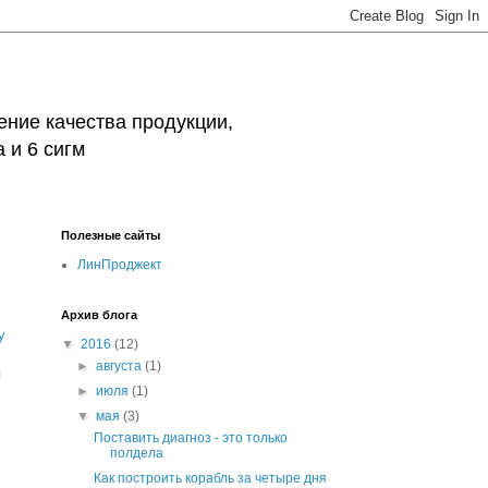
ние качества продукции,
 и 6 сигм
Полезные сайты
ЛинПроджект
Архив блога
у
▼
2016
(12)
►
августа
(1)
я
►
июля
(1)
▼
мая
(3)
Поставить диагноз - это только
полдела
Как построить корабль за четыре дня