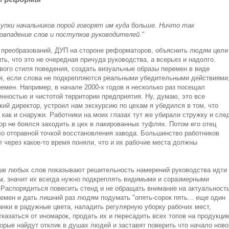
упки начальников порой говорят им куда больше. Ничто так
овпадение слов и поступков руководителей."
ы преобразований, ДУП на стороне реформаторов, объяснить людям цели
ть, что это не очередная причуда руководства, а всерьез и надолго.
вого стиля поведения, создать визуальные образы перемен в виде
ся, если слова не подкрепляются реальными убедительными действиями
ремен. Например, в начале 2000-х годов я несколько раз посещал
нностью и чистотой территории предприятия. Ну, думаю, это все
кий директор, устроил нам экскурсию по цехам я убедился в том, что
 как и снаружи. Работники на моих глазах тут же убирали стружку и сле
р не боялся заходить в цех в лакированных туфлях. Потом его отец
ло отправной точкой восстановления завода. Большинство работников
л через какое-то время поняли, что и их рабочие места должны
чше любых слов показывают решительность намерений руководства идти
м, значит их всегда нужно подкреплять видимыми и соразмерными
. Распорядиться повесить стенд и не обращать внимание на актуальност
мен и дать лишний раз людям подумать "опять-сорок пять... еще один
танки в радужные цвета, наладить регулярную уборку рабочих мест,
тказаться от иномарок, продать их и пересадить всех топов на продукци
торые найдут отклик в душах людей и заставят поверить что начало ново