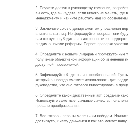
2. Поучите доступ к руководству компании, разработ
вы есть, где вы будете, если ничего не менять, где
менеджменту и начните работать над их осознанием
3. Заключите союз с департаментом управления пе
влиятельных лиц. Не форсируйте процесс - они буд
вам же нужно убедиться в искренности их поддержк
людям о начале реформы. Первая проверка участни
4. Определите с новыми лидерами промежуточные то
получение объективной информации об изменении п
доступной, проверяемой.
5. Зафиксируйте бюджет лин-преобразований. Пусть
который вы всегда сможете использовать для подде
руководства, что оно готового инвестировать в про
6. Определите какой действенный акт, создание ка
Используйте заметные, сильные символы, появление
провале преобразования.
7. Все готово к первым маленьким победам. Начнит
достигнуто, к чему движемся и как это меняет нашу