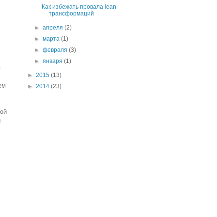
Как избежать провала lean-
трансформаций
►
апреля
(2)
►
марта
(1)
►
февраля
(3)
►
января
(1)
я
►
2015
(13)
ем
►
2014
(23)
шой
ы