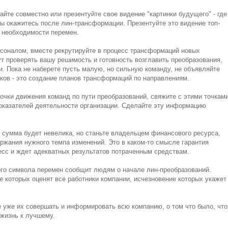
айте совместно или презентуйте свое видение "картинки будущего" - где
 вы окажитесь после лин-трансформации. Презентуйте это видение топ-
 необходимости перемен.
рсоналом, вместе рекрутируйте в процесс трансформаций новых
ут проверять вашу решимость и готовность возглавить преобразования,
и. Пока не наберете пусть малую, но сильную команду, не объявляйте
ков - это создание планов трансформаций по направлениям.
чки движения команд по пути преобразований, свяжите с этими точкам
оказателей деятельности организации. Сделайте эту информацию
 сумма будет невелика, но станьте владельцем финансового ресурса,
ржания нужного темпа изменений. Это в каком-то смысле гарантия
цесс и ждет адекватных результатов потраченным средствам.
кого символа перемен сообщит людям о начале лин-преобразований.
 которых оценят все работники компании, исчезновение которых укажет
е уже их совершать и информировать всю компанию, о том что было, что
 жизнь к лучшему.