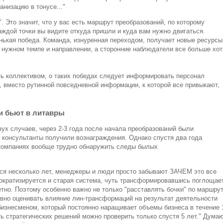
низацию в тонусе..."
". Это значит, что у вас есть маршрут преобразований, по которому
аждой точки вы видите откуда пришли и куда вам нужно двигаться.
енькая победа. Команда, изнуренная переходом, получает новые ресурсы
в нужном темпе и направлении, а сторонние наблюдатели все больше хот
ь коллективом, о таких победах следует информировать персонал
", вместо рутинной повседневной информации, к которой все привыкают,
и бьют в литавры
ух случаев, через 2-3 года после начала преобразований были
консультанты получили вознаграждения. Однако спустя два года
х компаниях вообще трудно обнаружить следы былых
тся несколько лет, менеджеры и люди просто забывают ЗАЧЕМ это все
ократизируется и старая система, чуть трансформировавшись поглощае
тно. Поэтому особенно важно не только "расставлять бочки" по маршру
ивно оценивать влияние лин-трансформаций на результат деятельности
изнесменом, который постоянно наращивает объемы бизнеса в течение 
ь стратегических решений можно проверить только спустя 5 лет." Думаю