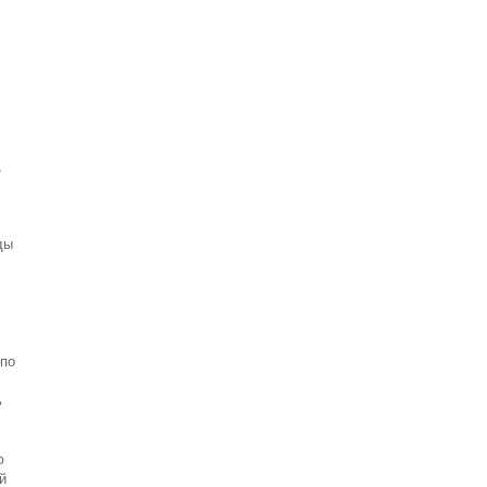
,
ды
 по
ь
ю
й