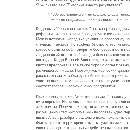
Я бы сказал так: "Риторика вместо результатов".
"Люди воспринимают не только слова - пост
сильно не подрывает идею реформы, как нес
Когда есть "большая картинка", есть первые лидер
реформы - дело техники. Гораздо сложнее дать поня
Можно потратить изрядные усилия на пропаганду но
стендов, плакатов. Но эффект быстро улетучивает
которые сами за себя говорят о бесповоротности пе
Людиновский агрегатный завод и был поражен ухоже
показуха. Когда Евгений Ваинмаер, тогда коммерчес
внутри предприятия все также хорошо организовано,
разлившегося масла. Поэтому коммерческий директо
рассказал нам, что благоустройство территории ста
участвовали в этом процессе, а те кто не участвова
соответствовать новому облику предприятия.
Итак, символические "действенные акты" порой лу
пути перемен. Наши люди хорошо знают цену слова
действиями. Повесить стенд также легко, как снять
размещенной там информации - подорвать идею пере
пшик". А вот, разобрать завалы в цехе, покрасить с
благоустроить территорию, отмыть туалеты или ... о
своего завода - это реальные действенные акты, ко