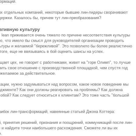
ормаций.
ях отдельных компаний, некоторые бывшие лин-лидеры сворачивают
ержки. Казалось бы, причем тут лин-преобразования?
ативную культуру
 lean приживается очень тяжело по причине несоответствия культуры
, что имело бы смысл для руководителей организации проводить
ьтуры и желаемой "бережливой". Это позволило бы более реалистично
тоге, еще не ввязываясь в бой оценить шансы на успех.
щает цех, не говорит с работниками, живет на "горе Олимп", то лучше
нить свое отношение с производственной площадкой, чем спустя год
желаемое за действительное.
ации, нужно задумываться над вопросом, какое новое поведение мы
еджменте? Как они должны реагировать на проблемы? Как должна
обой? Как следует относиться к клиентам? Это тоже часть "большой
шибок лин-трансформаций, навеянные статьей Джона Коттера:
, принятия решений, признания и поощрений, коммуникаций после лин-
й и найдите точки наибольшего расхождения. Сможете ли вы их
е.