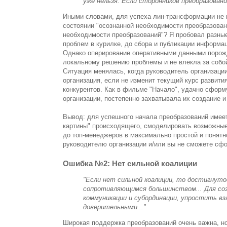
уже нельзя. Если сторонников преобразован
Иными словами, для успеха лин-трансформации не
состоянии "осознанной необходимости преобразовани
необходимости преобразований"? Я пробовал разны
проблем в курилке, до сбора и публикации информ
Однако оперирование оперативными данными порож
локальному решению проблемы и не влекла за собо
Ситуация менялась, когда руководитель организаци
организация, если не изменит текущий курс развити
конкурентов. Как в фильме "Начало", удачно сфор
организации, постепенно захватывала их создание 
Вывод: для успешного начала преобразований имее
картины" происходящего, смоделировать возможные 
до топ-менеджеров в максимально простой и понятно
руководителю организации и/или вы не сможете сфо
Ошибка №2: Нет сильной коалиции
"Если нет сильной коалиции, то достигнуто
сопротивляющимся большинством... Для соз
коммуникации и субординации, упростить вз
доверительными..."
Широкая поддержка преобразований очень важна, но